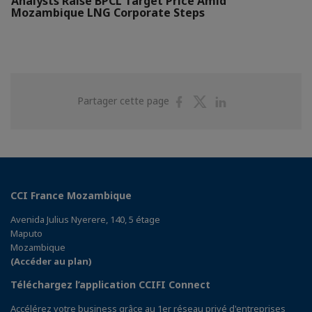
Analysts Raise BPCL Target Price Amid
Mozambique LNG Corporate Steps
Partager
Partager
Partager
Partager cette page
sur
sur
sur
Facebook
Twitter
Linkedin
CCI France Mozambique
Avenida Julius Nyerere, 140, 5 étage
Maputo
Mozambique
(Accéder au plan)
Téléchargez l’application CCIFI Connect
Accélérez votre business grâce au 1er réseau privé d'entreprises