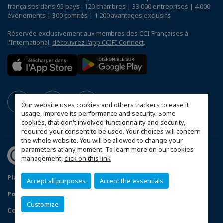
françaises dans 95 pays : 120 chambres | 33 000 entreprises | 4 000
événements | 300 comités | 1 200 avantages exclusifs
Réservée exclusivement aux membres des CCI Françaises à
l'International,
découvrez l'app CCIFI Connect
.
Our website uses cookies and others trackers to ease it
usage, improve its performance and security. Some
cookies, that don't involved functionnality and security,
required your consent to be used. Your choices will concern
the whole website. You will be allowed to change your
parameters at any moment. To learn more on our cookies
management,
click on this link
.
Plan du site
Mentions légales
Accept all purposes
Accept the essentials
Politique de confidentialité
FAQ
Customize
Configurer vos préférences cookies