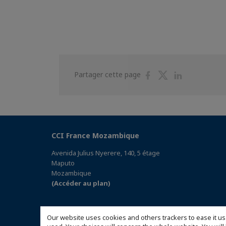
Partager
Partager
Partager
Partager cette page
sur
sur
sur
Facebook
Twitter
Linkedin
CCI France Mozambique
Avenida Julius Nyerere, 140, 5 étage
Maputo
Mozambique
(Accéder au plan)
Our website uses cookies and others trackers to ease it us