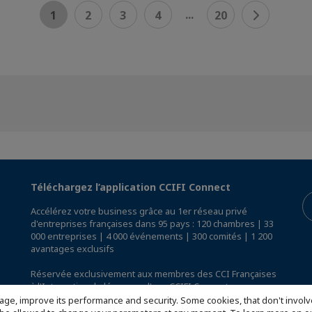
...
1
2
3
4
20
Téléchargez l’application CCIFI Connect
Accélérez votre business grâce au 1er réseau privé
d'entreprises françaises dans 95 pays : 120 chambres | 33
000 entreprises | 4 000 événements | 300 comités | 1 200
avantages exclusifs
Réservée exclusivement aux membres des CCI Françaises
à l'International,
découvrez l'app CCIFI Connect
.
age, improve its performance and security. Some cookies, that don't involv