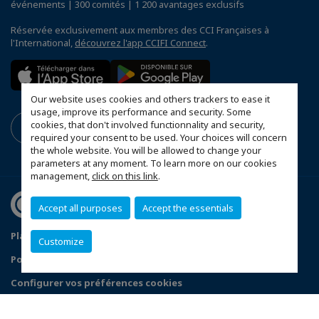
événements | 300 comités | 1 200 avantages exclusifs
Réservée exclusivement aux membres des CCI Françaises à
l'International,
découvrez l'app CCIFI Connect
.
Our website uses cookies and others trackers to ease it
usage, improve its performance and security. Some
cookies, that don't involved functionnality and security,
required your consent to be used. Your choices will concern
the whole website. You will be allowed to change your
parameters at any moment. To learn more on our cookies
management,
click on this link
.
Accept all purposes
Accept the essentials
Plan du site
Mentions légales
Customize
Politique de confidentialité
FAQ
Configurer vos préférences cookies
© 2026 CCI France Mozambique