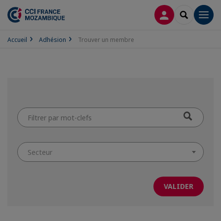
CONNEXION
RECHERCH
Men
Accueil
Adhésion
Trouver un membre
Filtrer
par
mot-
clefs
Secteur