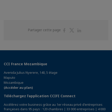
Partager
Partager
Partager
Partager cette page
sur
sur
sur
Facebook
Twitter
Linkedin
CCI France Mozambique
Avenida Julius Nyerere, 140, 5 étage
Maputo
Mozambique
(Accéder au plan)
Téléchargez l’application CCIFI Connect
Accélérez votre business grâce au 1er réseau privé d'entreprises
françaises dans 95 pays : 120 chambres | 33 000 entreprises | 4 000