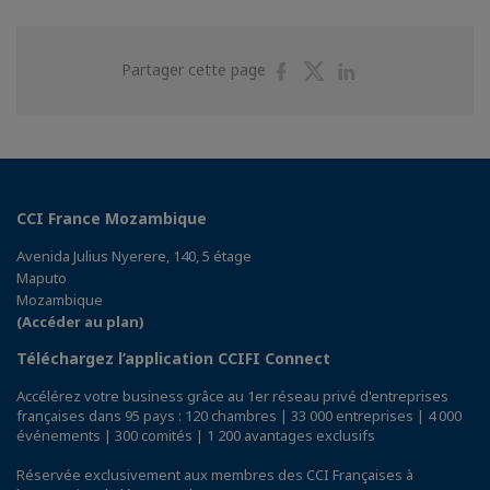
Partager
Partager
Partager
Partager cette page
sur
sur
sur
Facebook
Twitter
Linkedin
CCI France Mozambique
Avenida Julius Nyerere, 140, 5 étage
Maputo
Mozambique
(Accéder au plan)
Téléchargez l’application CCIFI Connect
Accélérez votre business grâce au 1er réseau privé d'entreprises
françaises dans 95 pays : 120 chambres | 33 000 entreprises | 4 000
événements | 300 comités | 1 200 avantages exclusifs
Réservée exclusivement aux membres des CCI Françaises à