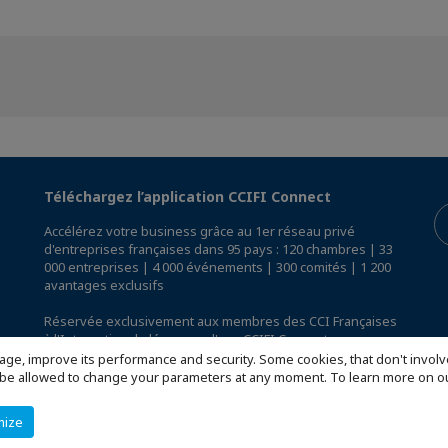
Téléchargez l’application CCIFI Connect
Accélérez votre business grâce au 1er réseau privé
d'entreprises françaises dans 95 pays : 120 chambres | 33
000 entreprises | 4 000 événements | 300 comités | 1 200
avantages exclusifs
Réservée exclusivement aux membres des CCI Françaises
à l'International,
découvrez l'app CCIFI Connect
.
age, improve its performance and security. Some cookies, that don't involv
ill be allowed to change your parameters at any moment. To learn more on
mize