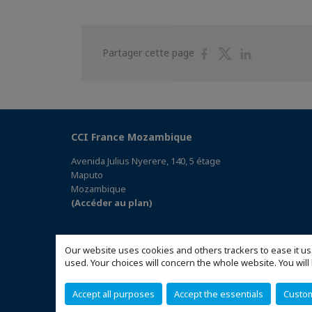
Partager
Partager
Partager
Partager cette page
sur
sur
sur
Facebook
Twitter
Linkedin
CCI France Mozambique
Avenida Julius Nyerere, 140, 5 étage
Maputo
Mozambique
(Accéder au plan)
Our website uses cookies and others trackers to ease it us
used. Your choices will concern the whole website. You w
Accept all purposes
Accept the essentials
Custo