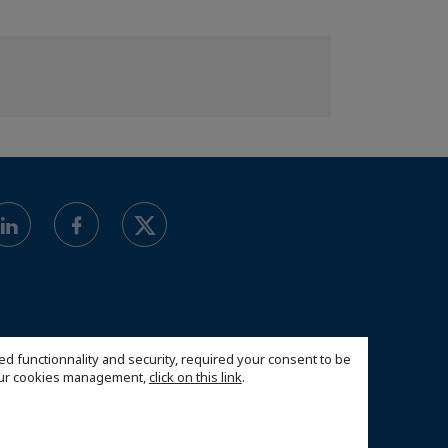
ed functionnality and security, required your consent to be
 our cookies management,
click on this link
.