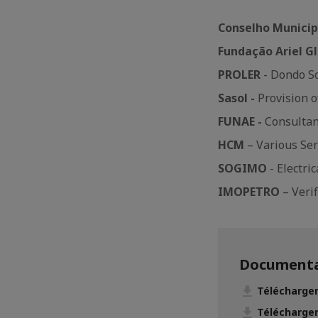
Conselho Municip
Fundação Ariel Gl
PROLER
- Dondo S
Sasol -
Provision 
FUNAE -
Consultan
HCM
– Various Ser
SOGIMO
- Electri
IMOPETRO
– Veri
Documenta
Télécharger
Télécharger