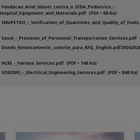
 Fundacao_Ariel_Glaser_contra_o_SIDA_Pediatrico_-
Hospital_Equipment_and_Materials.pdf (PDF • 68 Ko)
 IMoPETRO_-_Verification_of_Quantities_and_Quality_of_Fuels.
 Sasol_-_Provision_of_Personnel_Transportation_Services.pdf (
 Dondo_Relancamento._convite_para_RFQ._English.pdf20042026
 HCM_-_Various_Services.pdf (PDF • 148 Ko)
 SOGIMO_-_Electrical_Engineering_Services.pdf (PDF • 848 Ko)