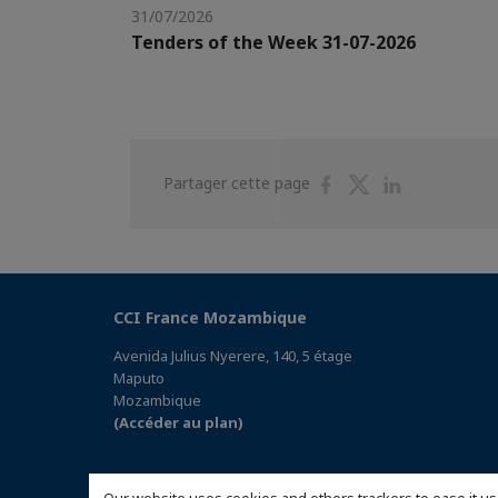
31/07/2026
Tenders of the Week 31-07-2026
Partager
Partager
Partager
Partager cette page
sur
sur
sur
Facebook
Twitter
Linkedin
CCI France Mozambique
Avenida Julius Nyerere, 140, 5 étage
Maputo
Mozambique
(Accéder au plan)