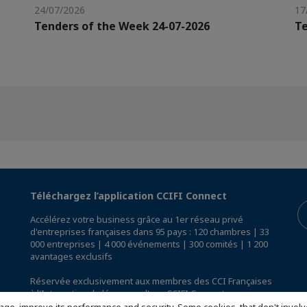
24/07/2026
17
Tenders of the Week 24-07-2026
Te
Téléchargez l’application CCIFI Connect
Accélérez votre business grâce au 1er réseau privé
d'entreprises françaises dans 95 pays : 120 chambres | 33
000 entreprises | 4 000 événements | 300 comités | 1 200
avantages exclusifs
Réservée exclusivement aux membres des CCI Françaises
à l'International,
découvrez l'app CCIFI Connect
.