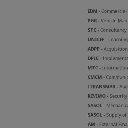
EDM -
Commercial 
PGR -
Vehicle Mai
STC -
Consultancy 
UNICEF -
Learning
ADPP -
Acquisition
DPIC -
Implementat
MTC -
Information
CMCM -
Communica
ITRANSMAR -
Auc
REVIMO -
Security
SASOL
- Mechanica
SASOL -
Supply of 
AM -
External Fina