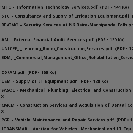
 MTC_-_Information_Technology_Services.pdf (PDF • 141 Ko)
 STC_-_Consultancy_and_Supply_of_Irrigation_Equipment.pdf (
 REVIMO_-_Security_Services_at_N6_Beira-Machipanda_Tolls.pd
 AM_-_External_Financial_Audit_Services.pdf (PDF • 120 Ko)
 UNICEF_-_Learning_Room_Construction_Services.pdf (PDF • 14
r EDM_-_Commercial_Management_Office_Rehabilitation_Servi
 OXFAM.pdf (PDF • 168 Ko)
 UEM_-_Supply_of_IT_Equipment.pdf (PDF • 128 Ko)
 SASOL_-_Mechanical__Plumbing__Electrical_and_Construction_
Ko)
 CMCM_-_Construction_Services_and_Acquisition_of_Dental_C
Ko)
 PGR_-_Vehicle_Maintenance_and_Repair_Services.pdf (PDF • 1
r ITRANSMAR_-_Auction_for_Vehicles__Mechanical_and_IT_Equ