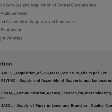
ion Services and Acquisition of Dental Consumables
 Audit Services
and Assembly of Supports and Luminaires
T Equipment
ght Vehicles
tion
 ADPP_-_Acquisition_of_260_Metal_Structure_Chairs.pdf (PDF •
 REVIMO_-_Supply_and_Assembly_of_Supports_and_Luminaires.
r CMCM_-_Communication_Agency_Services_for_disseminating
Ko)
 SASOL_-_Supply_of_Pipes_in_Lines_and_Branches__Quality_Con