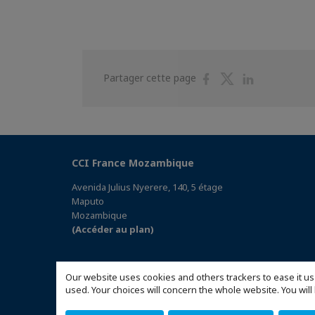
Partager
Partager
Partager
Partager cette page
sur
sur
sur
Facebook
Twitter
Linkedin
CCI France Mozambique
Avenida Julius Nyerere, 140, 5 étage
Maputo
Mozambique
(Accéder au plan)
Our website uses cookies and others trackers to ease it us
used. Your choices will concern the whole website. You w