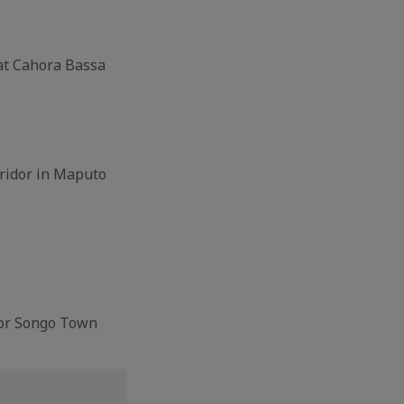
 at Cahora Bassa
rridor in Maputo
for Songo Town