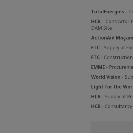
TotalEnergies
– F
HCB
– Contractor t
DAM Site
ActionAid Moçam
FTC
- Supply of F
FTC
- Construction
EMME -
Procureme
World Vision
- Sup
Light for the Wor
HCB
- Supply of Pe
HCB
- Consultancy