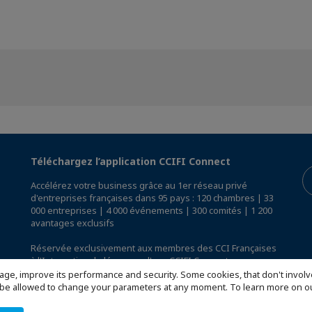
Téléchargez l’application CCIFI Connect
Accélérez votre business grâce au 1er réseau privé
d'entreprises françaises dans 95 pays : 120 chambres | 33
000 entreprises | 4 000 événements | 300 comités | 1 200
avantages exclusifs
Réservée exclusivement aux membres des CCI Françaises
à l'International,
découvrez l'app CCIFI Connect
.
age, improve its performance and security. Some cookies, that don't involv
ill be allowed to change your parameters at any moment. To learn more on