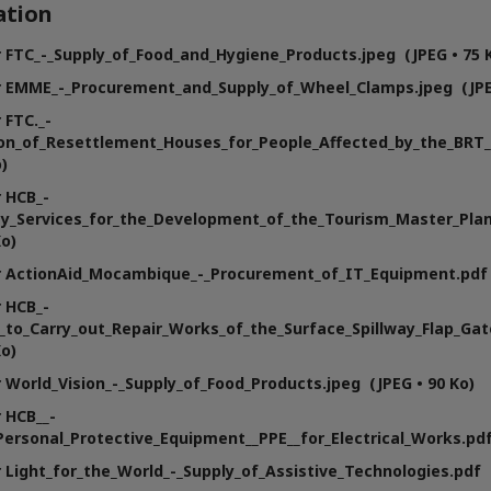
tion
 FTC_-_Supply_of_Food_and_Hygiene_Products.jpeg (JPEG • 75 
r EMME_-_Procurement_and_Supply_of_Wheel_Clamps.jpeg (JPEG
 FTC._-
on_of_Resettlement_Houses_for_People_Affected_by_the_BRT_
)
 HCB_-
cy_Services_for_the_Development_of_the_Tourism_Master_Pla
Ko)
r ActionAid_Mocambique_-_Procurement_of_IT_Equipment.pdf (
 HCB_-
_to_Carry_out_Repair_Works_of_the_Surface_Spillway_Flap_Ga
Ko)
 World_Vision_-_Supply_of_Food_Products.jpeg (JPEG • 90 Ko)
 HCB__-
Personal_Protective_Equipment__PPE__for_Electrical_Works.pdf
 Light_for_the_World_-_Supply_of_Assistive_Technologies.pdf (