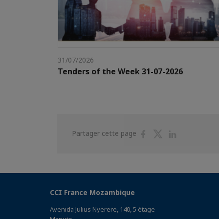
31/07/2026
Tenders of the Week 31-07-2026
Partager
Partager
Partager
Partager cette page
sur
sur
sur
Facebook
Twitter
Linkedin
CCI France Mozambique
Avenida Julius Nyerere, 140, 5 étage