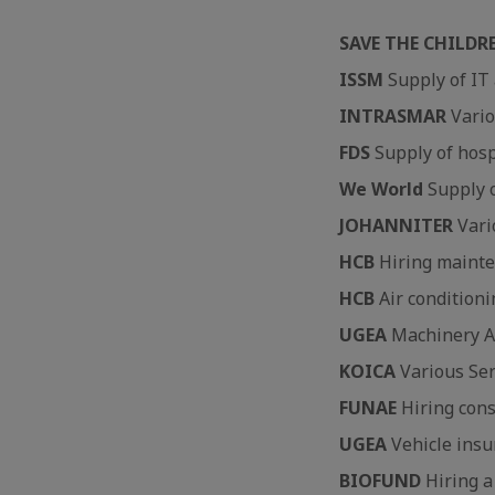
SAVE THE CHILDR
ISSM
Supply of IT 
INTRASMAR
Vario
FDS
Supply of hosp
We World
Supply o
JOHANNITER
Vari
HCB
Hiring mainten
HCB
Air condition
UGEA
Machinery A
KOICA
Various Ser
FUNAE
Hiring cons
UGEA
Vehicle insu
BIOFUND
Hiring a