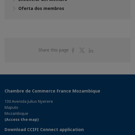
Oferta dos membros
Share
Share
Share
Share this page
on
on
on
Facebook
Twitter
Linkedin
Chambre de Commerce France Mozambique
130 Avenida Julius Nyerere
Maputo
Mozambique
(Access the map)
Download CCIFI Connect application