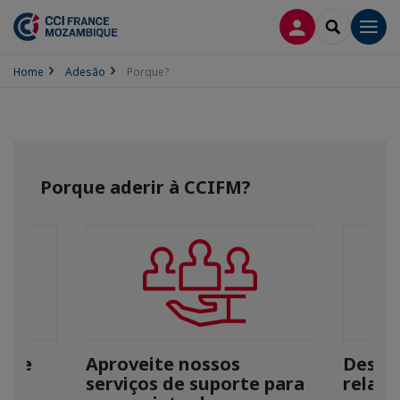
CONEXÃO
SEARCH
Men
Home
Adesão
Porque?
Porque aderir à CCIFM?
dade
Aproveite nossos
Desen
serviços de suporte para
relac