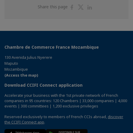
Share
Share
Share
Share this page
on
on
on
Facebook
Twitter
Linkedin
Chambre de Commerce France Mozambique
130 Avenida Julius Nyerere
Maputo
Mozambique
(Access the map)
Download CCIFI Connect application
Accelerate your business with the 1st private network of French
companies in 95 countries: 120 Chambers | 33,000 companies | 4,000
events | 300 committees | 1,200 exclusive privileges
Reserved exclusively to members of French CCIs abroad,
discover
the CCIFI Connect app
.