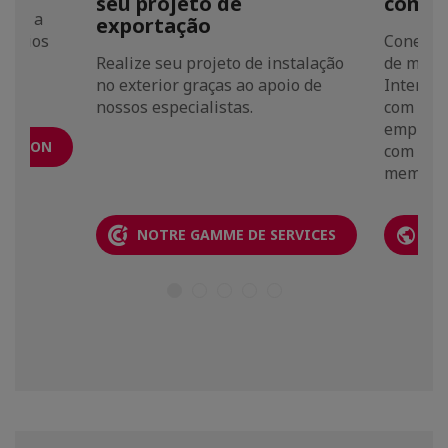
seu projeto de
comer
toda a
exportação
gócios
Conecte-
Realize seu projeto de instalação
de memb
no exterior graças ao apoio de
Internat
nossos especialistas.
com a m
empresar
CATION
com mai
membros
NOTRE GAMME DE SERVICES
A 