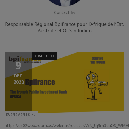
Contact
LinkedIn
Responsable Régional Bpifrance pour l’Afrique de l’Est,
Australe et Océan Indien
GRATUITO
9
DEZ.
2020
EVÈNEMENTS • …
https://us02web.zoom.us/webinar/register/WN_Uj9m3gaOS_WM