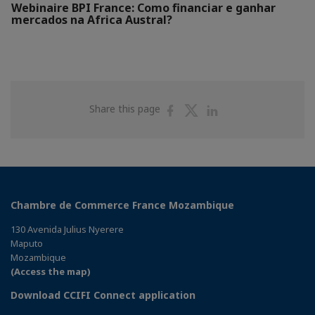
Webinaire BPI France: Como financiar e ganhar
mercados na Africa Austral?
Share
Share
Share
Share this page
on
on
on
Facebook
Twitter
Linkedin
Chambre de Commerce France Mozambique
130 Avenida Julius Nyerere
Maputo
Mozambique
(Access the map)
Download CCIFI Connect application